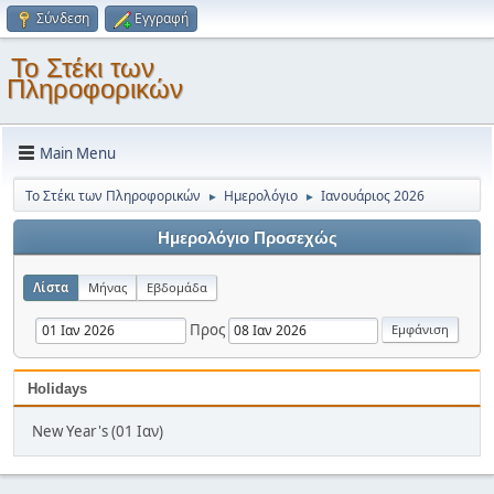
Σύνδεση
Εγγραφή
Το Στέκι των
Πληροφορικών
Main Menu
Το Στέκι των Πληροφορικών
Ημερολόγιο
Ιανουάριος 2026
►
►
Ημερολόγιο Προσεχώς
Λίστα
Μήνας
Εβδομάδα
Προς
Holidays
New Year's (01 Ιαν)