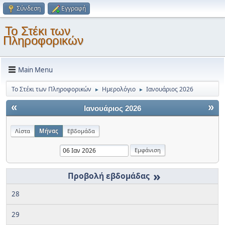
Σύνδεση
Εγγραφή
Το Στέκι των
Πληροφορικών
Main Menu
Το Στέκι των Πληροφορικών
Ημερολόγιο
Ιανουάριος 2026
►
►
«
»
Ιανουάριος 2026
Λίστα
Μήνας
Εβδομάδα
»
28
29