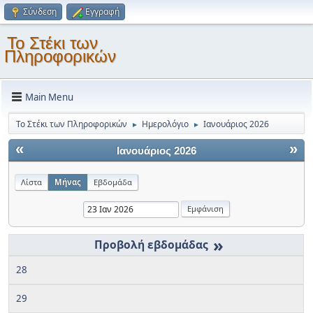
Σύνδεση
Εγγραφή
Το Στέκι των
Πληροφορικών
Main Menu
Το Στέκι των Πληροφορικών
Ημερολόγιο
Ιανουάριος 2026
►
►
«
»
Ιανουάριος 2026
Λίστα
Μήνας
Εβδομάδα
»
28
29