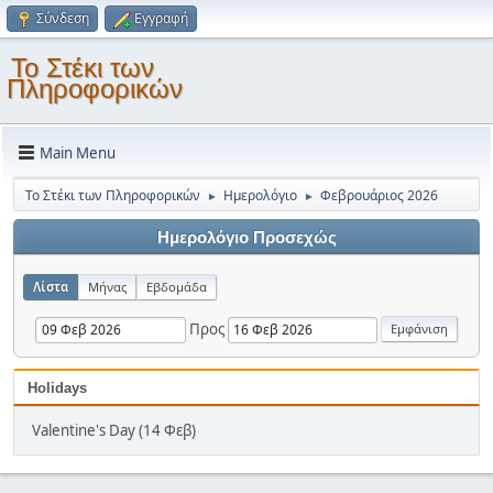
Σύνδεση
Εγγραφή
Το Στέκι των
Πληροφορικών
Main Menu
Το Στέκι των Πληροφορικών
Ημερολόγιο
Φεβρουάριος 2026
►
►
Ημερολόγιο Προσεχώς
Λίστα
Μήνας
Εβδομάδα
Προς
Holidays
Valentine's Day (14 Φεβ)