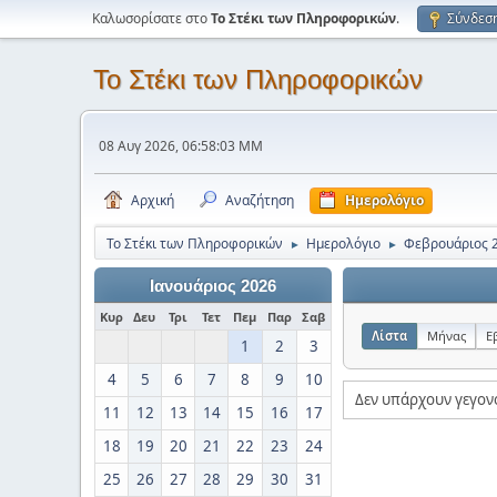
Καλωσορίσατε στο
Το Στέκι των Πληροφορικών
.
Σύνδεσ
Το Στέκι των Πληροφορικών
08 Αυγ 2026, 06:58:03 ΜΜ
Αρχική
Αναζήτηση
Ημερολόγιο
Το Στέκι των Πληροφορικών
Ημερολόγιο
Φεβρουάριος 
►
►
Ιανουάριος 2026
Κυρ
Δευ
Τρι
Τετ
Πεμ
Παρ
Σαβ
Λίστα
Μήνας
Ε
1
2
3
4
5
6
7
8
9
10
Δεν υπάρχουν γεγον
11
12
13
14
15
16
17
18
19
20
21
22
23
24
25
26
27
28
29
30
31