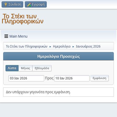
Σύνδεση
Εγγραφή
Το Στέκι των
Πληροφορικών
Main Menu
Το Στέκι των Πληροφορικών
Ημερολόγιο
Ιανουάριος 2026
►
►
Ημερολόγιο Προσεχώς
Λίστα
Μήνας
Εβδομάδα
Προς
Δεν υπάρχουν γεγονότα προς εμφάνιση.