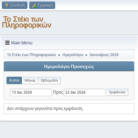
Σύνδεση
Εγγραφή
Το Στέκι των
Πληροφορικών
Main Menu
Το Στέκι των Πληροφορικών
Ημερολόγιο
Ιανουάριος 2026
►
►
Ημερολόγιο Προσεχώς
Λίστα
Μήνας
Εβδομάδα
Προς
Δεν υπάρχουν γεγονότα προς εμφάνιση.