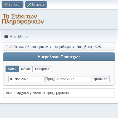
Σύνδεση
Εγγραφή
Το Στέκι των
Πληροφορικών
Main Menu
Το Στέκι των Πληροφορικών
Ημερολόγιο
Νοέμβριος 2025
►
►
Ημερολόγιο Προσεχώς
Λίστα
Μήνας
Εβδομάδα
Προς
Δεν υπάρχουν γεγονότα προς εμφάνιση.