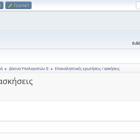
η
Εγγραφή
Ειδή
κά
Δίκτυα Υπολογιστών ΙΙ
Επαναληπτικές ερωτήσεις / ασκήσεις
►
►
ασκήσεις