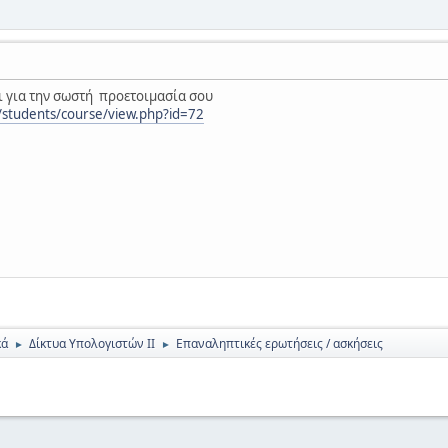
αι για την σωστή προετοιμασία σου
gr/students/course/view.php?id=72
κά
Δίκτυα Υπολογιστών ΙΙ
Επαναληπτικές ερωτήσεις / ασκήσεις
►
►