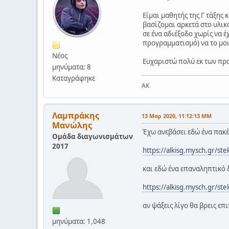
Είμαι μαθητής της Γ τάξης 
βασίζομαι αρκετά στο υλικό
σε ένα αδιέξοδο χωρίς να έ
προγραμματισμό) να το μοι
Νέος
Ευχαριστώ πολύ εκ των πρ
μηνύματα: 8
Καταγράφηκε
AK
Λαμπράκης
13 Μαρ 2020, 11:12:13 ΜΜ
Μανώλης
Έχω ανεβάσει εδώ ένα πακέ
Ομάδα διαγωνισμάτων
2017
https://alkisg.mysch.gr/st
και εδώ ένα επαναληπτικό
https://alkisg.mysch.gr/st
αν ψάξεις λίγο θα βρεις επ
μηνύματα: 1,048