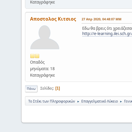
Καταγράφηκε
Αποστολος Κιτσιος
27 Απρ 2020, 04:48:07 ΜΜ
Εδω θα βρεις ότι χρειάζεσ
http://e-learning.ilei.sch.
Οπαδός
μηνύματα: 18
Καταγράφηκε
Σελίδες
1
Πάνω
Το Στέκι των Πληροφορικών
Επαγγελματικό Λύκειο
Γενι
►
►