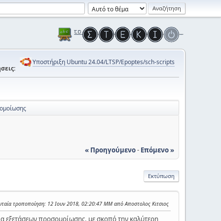
Υποστήριξη Ubuntu 24.04/LTSP/Epoptes/sch-scripts
σεις:
σομοίωσης
« Προηγούμενο
-
Επόμενο »
Εκτύπωση
υταία τροποποίηση
: 12 Ιουν 2018, 02:20:47 ΜΜ από Αποστολος Κιτσιος
ια εξετάσεων προσομοίωσης, με σκοπό την καλύτερη