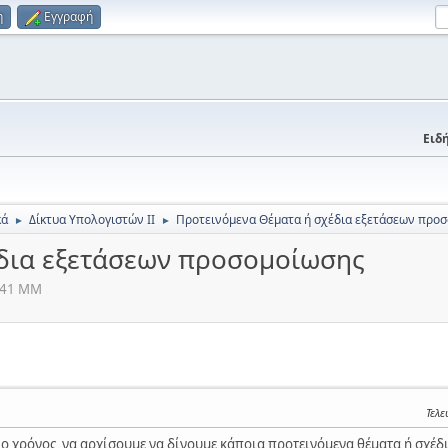
η
Εγγραφή
Ειδή
κά
Δίκτυα Υπολογιστών ΙΙ
Προτεινόμενα Θέματα ή σχέδια εξετάσεων προ
►
►
δια εξετάσεων προσομοίωσης
1:41 ΜΜ
Τελε
ο χρόνος να αρχίσουμε να δίνουμε κάποια προτεινόμενα θέματα ή σχέδ