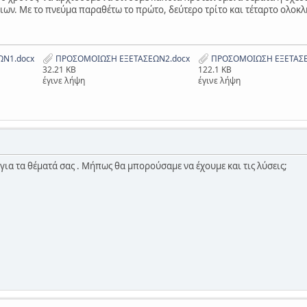
ων. Με το πνεύμα παραθέτω το πρώτο, δεύτερο τρίτο και τέταρτο ολοκ
Ν1.docx
ΠΡΟΣΟΜΟΙΩΣΗ ΕΞΕΤΑΣΕΩΝ2.docx
ΠΡΟΣΟΜΟΙΩΣΗ ΕΞΕΤΑΣΕ
32.21 KB
122.1 KB
έγινε λήψη
έγινε λήψη
ια τα θέματά σας . Μήπως θα μπορούσαμε να έχουμε και τις λύσεις;