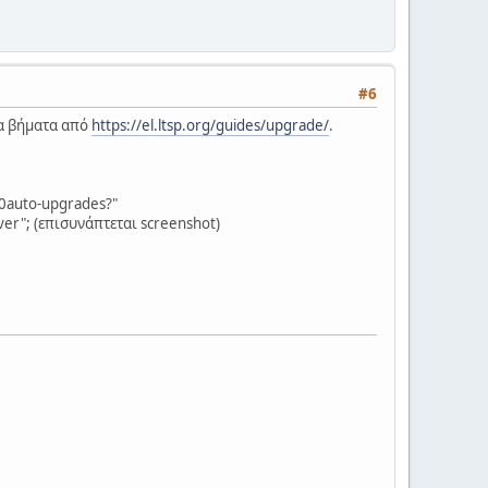
#6
τα βήματα από
https://el.ltsp.org/guides/upgrade/
.
20auto-upgrades?"
rver"; (επισυνάπτεται screenshot)