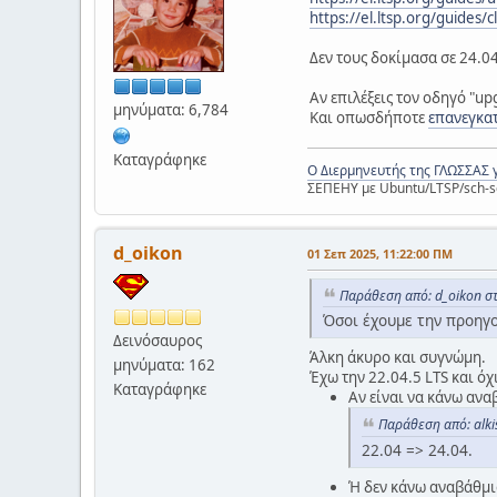
https://el.ltsp.org/guides/
Δεν τους δοκίμασα σε 24.04
Αν επιλέξεις τον οδηγό "up
μηνύματα: 6,784
Και οπωσδήποτε
επανεγκατ
Καταγράφηκε
Ο Διερμηνευτής της ΓΛΩΣΣΑΣ 
ΣΕΠΕΗΥ με Ubuntu/LTSP/sch-s
d_oikon
01 Σεπ 2025, 11:22:00 ΠΜ
Παράθεση από: d_oikon στ
Όσοι έχουμε την προηγο
Δεινόσαυρος
Άλκη άκυρο και συγνώμη.
μηνύματα: 162
Έχω την 22.04.5 LTS και όχ
Καταγράφηκε
Αν είναι να κάνω ανα
Παράθεση από: alki
22.04 => 24.04.
Ή δεν κάνω αναβάθμισ