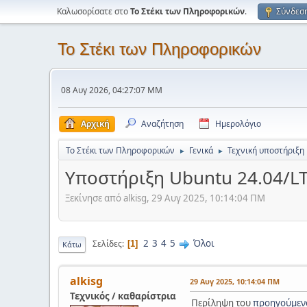
Καλωσορίσατε στο
Το Στέκι των Πληροφορικών
.
Σύνδεσ
Το Στέκι των Πληροφορικών
08 Αυγ 2026, 04:27:07 ΜΜ
Αρχική
Αναζήτηση
Ημερολόγιο
Το Στέκι των Πληροφορικών
Γενικά
Τεχνική υποστήριξη
►
►
Υποστήριξη Ubuntu 24.04/LT
Ξεκίνησε από alkisg, 29 Αυγ 2025, 10:14:04 ΠΜ
2
3
4
5
Όλοι
Σελίδες
1
Κάτω
alkisg
29 Αυγ 2025, 10:14:04 ΠΜ
Τεχνικός / καθαρίστρια
Περίληψη του
προηγούμεν