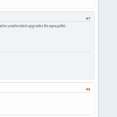
#7
 πακέτο unattended-upgrades θα αφαιρεθεί.
#8