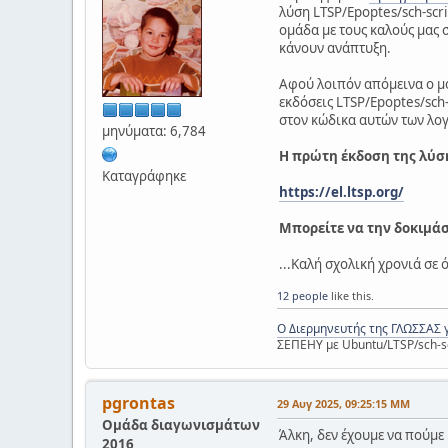
λύση LTSP/Epoptes/sch-scri
ομάδα με τους καλούς μας 
κάνουν ανάπτυξη.
Αφού λοιπόν απόμεινα ο μό
εκδόσεις LTSP/Epoptes/sch-
στον κώδικα αυτών των λογ
μηνύματα: 6,784
Η πρώτη έκδοση της λύση
Καταγράφηκε
https://el.ltsp.org/
Μπορείτε να την δοκιμά
...Καλή σχολική χρονιά σε 
12 people
like this.
Ο Διερμηνευτής της ΓΛΩΣΣΑΣ 
ΣΕΠΕΗΥ με Ubuntu/LTSP/sch-s
pgrontas
29 Αυγ 2025, 09:25:15 ΜΜ
Ομάδα διαγωνισμάτων
Άλκη, δεν έχουμε να πούμε 
2016