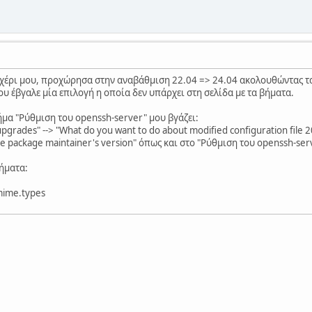
ο χέρι μου, προχώρησα στην αναβάθμιση 22.04 => 24.04 ακολουθώντας 
υ έβγαλε μία επιλογή η οποία δεν υπάρχει στη σελίδα με τα βήματα.
βήμα "Ρύθμιση του openssh-server" μου βγάζει:
grades" --> "What do you want to do about modified configuration file 
 the package maintainer's version" όπως και στο "Ρύθμιση του openssh-se
βήματα:
mime.types