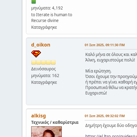
μηνύματα: 4,192
to Iterate is human to
Recurse divine
Καταγράφηκε
d_oikon
01 Σεπ 2025, 09:11:30 ΠΜ
Καλό μήνα σε όλους και κα
Άλκη, ευχαριστούμε πολύ!
Δεινόσαυρος
Μία ερώτηση.
μηνύματα: 162
Όσοι έχουμε την προηγούμε
ή πρέπει να γίνει καθαρή 
Καταγράφηκε
Προσωπικά θέλω να κρατήσ
Ευχαριστώ!
alkisg
01 Σεπ 2025, 09:32:02 ΠΜ
Τεχνικός / καθαρίστρια
Δημήτρη έχουμε δύο οδηγο
https://el.ltsp.org/guides/