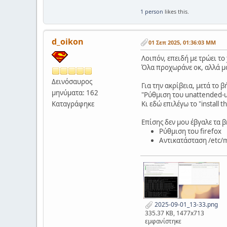
1 person
likes this.
d_oikon
01 Σεπ 2025, 01:36:03 ΜΜ
Λοιπόν, επειδή με τρώει τ
Όλα προχωράνε οκ, αλλά μο
Δεινόσαυρος
Για την ακρίβεια, μετά το 
μηνύματα: 162
"Ρύθμιση του unattended-up
Καταγράφηκε
Κι εδώ επιλέγω το "install
Επίσης δεν μου έβγαλε τα 
Ρύθμιση του firefox
Αντικατάσταση /etc/
2025-09-01_13-33.png
335.37 KB, 1477x713
εμφανίστηκε