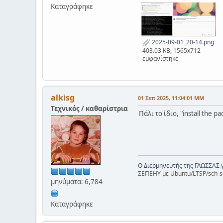
Καταγράφηκε
2025-09-01_20-14.png
403.03 KB, 1565x712
εμφανίστηκε
alkisg
01 Σεπ 2025, 11:04:01 ΜΜ
Τεχνικός / καθαρίστρια
Πάλι το ίδιο, "install the 
Ο Διερμηνευτής της ΓΛΩΣΣΑΣ 
ΣΕΠΕΗΥ με Ubuntu/LTSP/sch-s
μηνύματα: 6,784
Καταγράφηκε