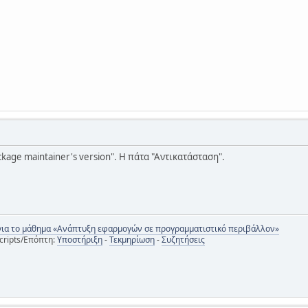
package maintainer's version". Η πάτα "Αντικατάσταση".
για το μάθημα «Ανάπτυξη εφαρμογών σε προγραμματιστικό περιβάλλον»
cripts/Επόπτη:
Υποστήριξη
-
Τεκμηρίωση
-
Συζητήσεις