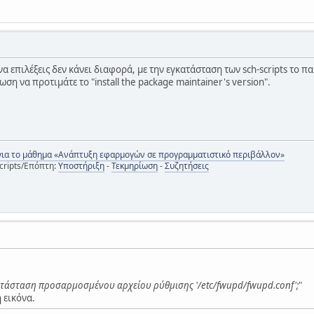
 να επιλέξεις δεν κάνει διαφορά, με την εγκατάσταση των sch-scripts το
ση να προτιμάτε το "install the package maintainer's version".
για το μάθημα «Ανάπτυξη εφαρμογών σε προγραμματιστικό περιβάλλον»
cripts/Επόπτη:
Υποστήριξη
-
Τεκμηρίωση
-
Συζητήσεις
ατάσταση προσαρμοσμένου αρχείου ρύθμισης '/etc/fwupd/fwupd.conf';
"
 εικόνα.