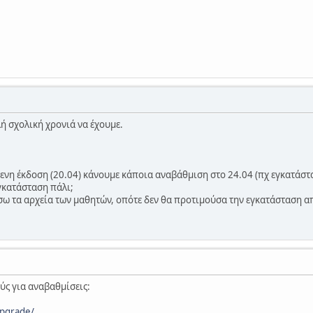
λή σχολική χρονιά να έχουμε.
νη έκδοση (20.04) κάνουμε κάποια αναβάθμιση στο 24.04 (πχ εγκατάστα
εγκατάσταση πάλι;
ω τα αρχεία των μαθητών, οπότε δεν θα προτιμούσα την εγκατάσταση απ
ύς για αναβαθμίσεις:
upgrade/