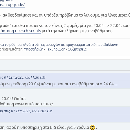
clean-upgrade/
, αν θες δοκίμασε και αν υπάρξει πρόβλημα το λύνουμε, για λίγες μέρες
grade" τότε θα πρέπει να τον κάνεις 2 φορές, μία για 20.04 => 22.04, και
άσταση των sch-scripts
μετά την ολοκλήρωση της αναβάθμισης.
για το μάθημα «Ανάπτυξη εφαρμογών σε προγραμματιστικό περιβάλλον»
cripts/Επόπτη:
Υποστήριξη
-
Τεκμηρίωση
-
Συζητήσεις
ις 01 Σεπ 2025, 09:11:30 ΠΜ
ύμενη έκδοση (20.04) κάνουμε κάποια αναβάθμιση στο 24.04....
ι 20.04! Οπότε:
βάθμιση κάνω αυτό που είπες:
sg στις 01 Σεπ 2025, 09:32:02 ΠΜ
η, αφού η υποστήριξη στα LTS είναι για 5 χρόνια
.