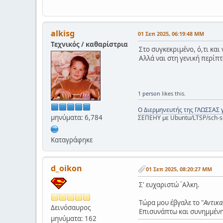
alkisg
01 Σεπ 2025, 06:19:48 ΜΜ
Τεχνικός / καθαρίστρια
Στο συγκεκριμένο, ό,τι και
Αλλά ναι στη γενική περίπτω
1 person
likes this.
Ο Διερμηνευτής της ΓΛΩΣΣΑΣ 
μηνύματα: 6,784
ΣΕΠΕΗΥ με Ubuntu/LTSP/sch-s
Καταγράφηκε
d_oikon
01 Σεπ 2025, 08:20:27 ΜΜ
Σ' ευχαριστώ ´Aλκη.
Tώρα μου έβγαλε το "
Aντικ
Δεινόσαυρος
Eπισυνάπτω και συνημμένη
μηνύματα: 162