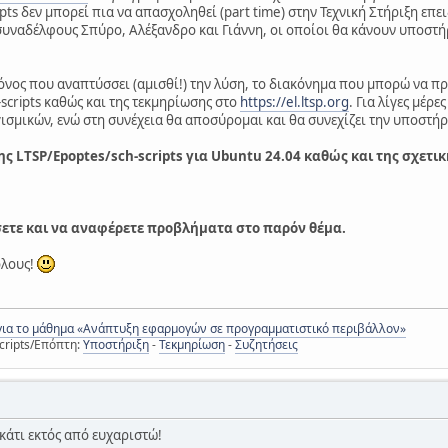
pts δεν μπορεί πια να απασχοληθεί (part time) στην Τεχνική Στήριξη επε
συναδέλφους Σπύρο, Αλέξανδρο και Γιάννη, οι οποίοι θα κάνουν υποστήρ
νος που αναπτύσσει (αμισθί!) την λύση, το διακόνημα που μπορώ να πρ
scripts καθώς και της τεκμηρίωσης στο
https://el.ltsp.org
. Για λίγες μέ
ισμικών, ενώ στη συνέχεια θα αποσύρομαι και θα συνεχίζει την υποστήρ
ς LTSP/Epoptes/sch-scripts για Ubuntu 24.04 καθώς και της σχετικ
σετε και να αναφέρετε προβλήματα στο παρόν θέμα.
όλους!
για το μάθημα «Ανάπτυξη εφαρμογών σε προγραμματιστικό περιβάλλον»
cripts/Επόπτη:
Υποστήριξη
-
Τεκμηρίωση
-
Συζητήσεις
κάτι εκτός από ευχαριστώ!