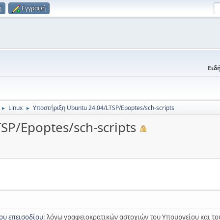
η
Εγγραφή
Ειδή
Linux
Υποστήριξη Ubuntu 24.04/LTSP/Epoptes/sch-scripts
►
►
SP/Epoptes/sch-scripts
ου επεισοδίου
: λόγω γραφειοκρατικών αστοχιών του Υπουργείου και του