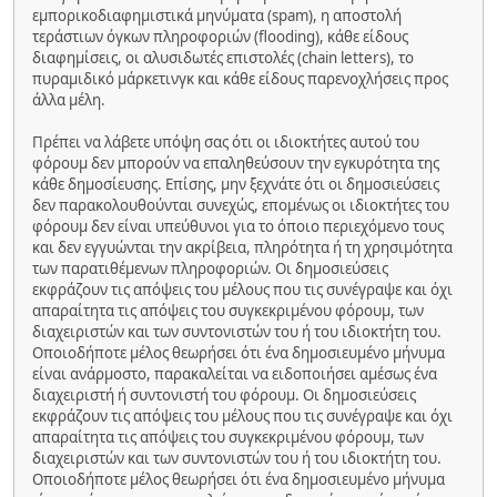
εμπορικοδιαφημιστικά μηνύματα (spam), η αποστολή
τεράστιων όγκων πληροφοριών (flooding), κάθε είδους
διαφημίσεις, οι αλυσιδωτές επιστολές (chain letters), το
πυραμιδικό μάρκετινγκ και κάθε είδους παρενοχλήσεις προς
άλλα μέλη.
Πρέπει να λάβετε υπόψη σας ότι οι ιδιοκτήτες αυτού του
φόρουμ δεν μπορούν να επαληθεύσουν την εγκυρότητα της
κάθε δημοσίευσης. Επίσης, μην ξεχνάτε ότι οι δημοσιεύσεις
δεν παρακολουθούνται συνεχώς, επομένως οι ιδιοκτήτες του
φόρουμ δεν είναι υπεύθυνοι για το όποιο περιεχόμενο τους
και δεν εγγυώνται την ακρίβεια, πληρότητα ή τη χρησιμότητα
των παρατιθέμενων πληροφοριών. Οι δημοσιεύσεις
εκφράζουν τις απόψεις του μέλους που τις συνέγραψε και όχι
απαραίτητα τις απόψεις του συγκεκριμένου φόρουμ, των
διαχειριστών και των συντονιστών του ή του ιδιοκτήτη του.
Οποιοδήποτε μέλος θεωρήσει ότι ένα δημοσιευμένο μήνυμα
είναι ανάρμοστο, παρακαλείται να ειδοποιήσει αμέσως ένα
διαχειριστή ή συντονιστή του φόρουμ. Οι δημοσιεύσεις
εκφράζουν τις απόψεις του μέλους που τις συνέγραψε και όχι
απαραίτητα τις απόψεις του συγκεκριμένου φόρουμ, των
διαχειριστών και των συντονιστών του ή του ιδιοκτήτη του.
Οποιοδήποτε μέλος θεωρήσει ότι ένα δημοσιευμένο μήνυμα