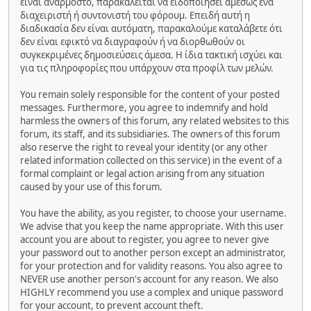
είναι ανάρμοστο, παρακαλείται να ειδοποιήσει αμέσως ένα
διαχειριστή ή συντονιστή του φόρουμ. Επειδή αυτή η
διαδικασία δεν είναι αυτόματη, παρακαλούμε καταλάβετε ότι
δεν είναι εφικτό να διαγραφούν ή να διορθωθούν οι
συγκεκριμένες δημοσιεύσεις άμεσα. Η ίδια τακτική ισχύει και
για τις πληροφορίες που υπάρχουν στα προφίλ των μελών.
You remain solely responsible for the content of your posted
messages. Furthermore, you agree to indemnify and hold
harmless the owners of this forum, any related websites to this
forum, its staff, and its subsidiaries. The owners of this forum
also reserve the right to reveal your identity (or any other
related information collected on this service) in the event of a
formal complaint or legal action arising from any situation
caused by your use of this forum.
You have the ability, as you register, to choose your username.
We advise that you keep the name appropriate. With this user
account you are about to register, you agree to never give
your password out to another person except an administrator,
for your protection and for validity reasons. You also agree to
NEVER use another person's account for any reason. We also
HIGHLY recommend you use a complex and unique password
for your account, to prevent account theft.