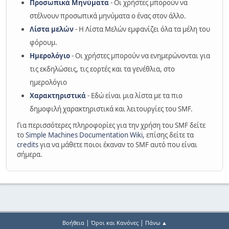
Προσωπικά Μηνύματα
- Οι χρήστες μπορούν να
στέλνουν προσωπικά μηνύματα ο ένας στον άλλο.
Λίστα μελών
- Η Λίστα Μελών εμφανίζει όλα τα μέλη του
φόρουμ.
Ημερολόγιο
- Οι χρήστες μπορούν να ενημερώνονται για
τις εκδηλώσεις, τις εορτές και τα γενέθλια, στο
ημερολόγιο
Χαρακτηριστικά
- Εδώ είναι μια λίστα με τα πιο
δημοφιλή χαρακτηριστικά και λειτουργίες του SMF.
Για περισσότερες πληροφορίες για την χρήση του SMF δείτε
το
Simple Machines Documentation Wiki
, επίσης δείτε τα
credits
για να μάθετε ποιοι έκαναν το SMF αυτό που είναι
σήμερα.
|
|
Βοήθεια
Όροι και Κανόνες
Πάνω ▲