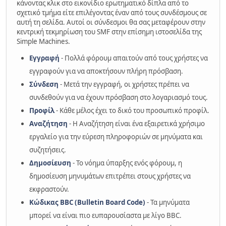
κάνοντας κλικ στο εικονίδιο ερωτηματικό δίπλα από το
σχετικό τμήμα είτε επιλέγοντας έναν από τους συνδέσμους σε
αυτή τη σελίδα. Αυτοί οι σύνδεσμοι θα σας μεταφέρουν στην
κεντρική τεκμηρίωση του SMF στην επίσημη ιστοσελίδα της
Simple Machines.
Εγγραφή
- Πολλά φόρουμ απαιτούν από τους χρήστες να
εγγραφούν για να αποκτήσουν πλήρη πρόσβαση.
Σύνδεση
- Μετά την εγγραφή, οι χρήστες πρέπει να
συνδεθούν για να έχουν πρόσβαση στο λογαριασμό τους.
Προφίλ
- Κάθε μέλος έχει το δικό του προσωπικό προφίλ.
Αναζήτηση
- Η Αναζήτηση είναι ένα εξαιρετικά χρήσιμο
εργαλείο για την εύρεση πληροφοριών σε μηνύματα και
συζητήσεις.
Δημοσίευση
- Το νόημα ύπαρξης ενός φόρουμ, η
δημοσίευση μηνυμάτων επιτρέπει στους χρήστες να
εκφραστούν.
Κώδικας BBC (Bulletin Board Code)
- Τα μηνύματα
μπορεί να είναι πιο ευπαρουσίαστα με λίγο BBC.