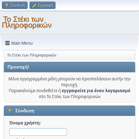
Σύνδεση
Εγγραφή
Το Στέκι των
Πληροφορικών
Main Menu
Το Στέκι των Πληροφορικών
Προσοχή!
Μόνο εγγεγραμμένα μέλη μπορούν να προσπελάσουν αυτήν την
περιοχή.
Παρακαλούμε συνδεθείτε ή
εγγραφείτε για έναν λογαριασμό
στο Το Στέκι των Πληροφορικών
Σύνδεση
Όνομα χρήστη: