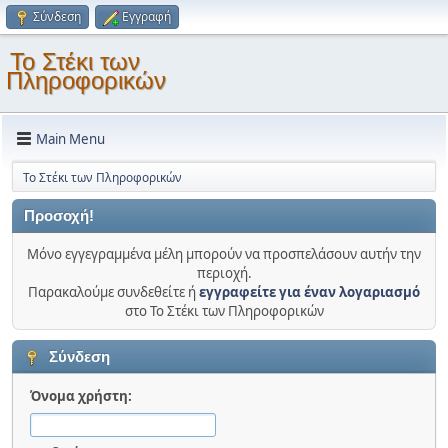
Σύνδεση
Εγγραφή
Το Στέκι των
Πληροφορικών
Main Menu
Το Στέκι των Πληροφορικών
Προσοχή!
Μόνο εγγεγραμμένα μέλη μπορούν να προσπελάσουν αυτήν την
περιοχή.
Παρακαλούμε συνδεθείτε ή
εγγραφείτε για έναν λογαριασμό
στο Το Στέκι των Πληροφορικών
Σύνδεση
Όνομα χρήστη: