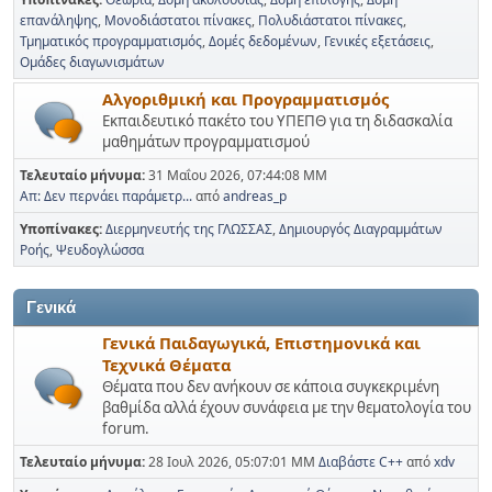
επανάληψης
Μονοδιάστατοι πίνακες
Πολυδιάστατοι πίνακες
Τμηματικός προγραμματισμός
Δομές δεδομένων
Γενικές εξετάσεις
Ομάδες διαγωνισμάτων
Αλγοριθμική και Προγραμματισμός
Εκπαιδευτικό πακέτο του ΥΠΕΠΘ για τη διδασκαλία
μαθημάτων προγραμματισμού
Τελευταίο μήνυμα:
31 Μαΐου 2026, 07:44:08 ΜΜ
Απ: Δεν περνάει παράμετρ...
από
andreas_p
Υποπίνακες
Διερμηνευτής της ΓΛΩΣΣΑΣ
Δημιουργός Διαγραμμάτων
Ροής
Ψευδογλώσσα
Γενικά
Γενικά Παιδαγωγικά, Επιστημονικά και
Τεχνικά Θέματα
Θέματα που δεν ανήκουν σε κάποια συγκεκριμένη
βαθμίδα αλλά έχουν συνάφεια με την θεματολογία του
forum.
Τελευταίο μήνυμα:
28 Ιουλ 2026, 05:07:01 ΜΜ
Διαβάστε C++
από
xdv