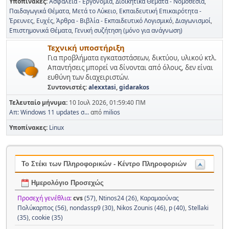
Υποπίνακες
Ασφάλεια - Εργονομία
Διοικητικά Θέματα - Νομοθεσία
Παιδαγωγικά Θέματα
Μετά το Λύκειο
Εκπαιδευτική Επικαιρότητα -
Έρευνες
Ευχές
Άρθρα - Βιβλία - Εκπαιδευτικό Λογισμικό
Διαγωνισμοί
Επιστημονικά Θέματα
Γενική συζήτηση (μόνο για ανάγνωση)
Τεχνική υποστήριξη
Για προβλήματα εγκαταστάσεων, δικτύου, υλικού κτλ.
Απαντήσεις μπορεί να δίνονται από όλους, δεν είναι
ευθύνη των διαχειριστών.
Συντονιστές:
alexxtasi
,
gidarakos
Τελευταίο μήνυμα:
10 Ιουλ 2026, 01:59:40 ΠΜ
Απ: Windows 11 updates σ...
από
milios
Υποπίνακες
Linux
Το Στέκι των Πληροφορικών - Κέντρο Πληροφοριών
Ημερολόγιο Προσεχώς
Προσεχή γενέθλια:
cvs
(57)
,
Ntinos24 (26)
,
Καραμαούνας
Πολύκαρπος (56)
,
nondassp9 (30)
,
Nikos Zounis (46)
,
p (40)
,
Stellaki
(35)
,
cookie (35)