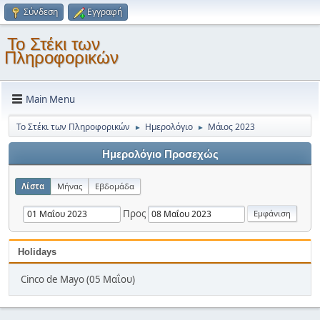
Σύνδεση
Εγγραφή
Το Στέκι των
Πληροφορικών
Main Menu
Το Στέκι των Πληροφορικών
Ημερολόγιο
Μάιος 2023
►
►
Ημερολόγιο Προσεχώς
Λίστα
Μήνας
Εβδομάδα
Προς
Holidays
Cinco de Mayo (05 Μαΐου)