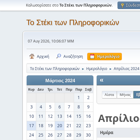
Καλωσορίσατε στο
Το Στέκι των Πληροφορικών
.
Σύνδεσ
Το Στέκι των Πληροφορικών
07 Αυγ 2026, 10:06:07 ΜΜ
Αρχική
Αναζήτηση
Ημερολόγιο
Το Στέκι των Πληροφορικών
Ημερολόγιο
Απρίλιος 2024
►
►
«
Μάρτιος 2024
Κυρ
Δευ
Τρι
Τετ
Πεμ
Παρ
Σαβ
Λίστα
Μήνας
Ε
1
2
3
4
5
6
7
8
9
Απρίλιο
10
11
12
13
14
15
16
17
18
19
20
21
22
23
Ημέρα
24
25
26
27
28
29
30