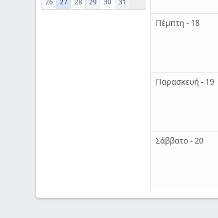
26
27
28
29
30
31
Πέμπτη - 18
Παρασκευή - 19
Σάββατο - 20