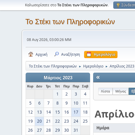
Καλωσορίσατε στο
Το Στέκι των Πληροφορικών
.
Σύνδεσ
Το Στέκι των Πληροφορικών
08 Αυγ 2026, 03:00:26 ΜΜ
Αρχική
Αναζήτηση
Ημερολόγιο
Το Στέκι των Πληροφορικών
Ημερολόγιο
Απρίλιος 2023
►
►
«
Μάρτιος 2023
Κυρ
Δευ
Τρι
Τετ
Πεμ
Παρ
Σαβ
Λίστα
Μήνας
Ε
1
2
3
4
5
6
7
8
9
10
11
Απρίλιο
12
13
14
15
16
17
18
19
20
21
22
23
24
25
Ημέρα
26
27
28
29
30
31