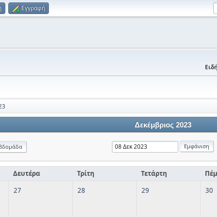
η
Εγγραφή
Ειδή
23
Δεκέμβριος 2023
βδομάδα
Δευτέρα
Τρίτη
Τετάρτη
Πέ
27
28
29
30