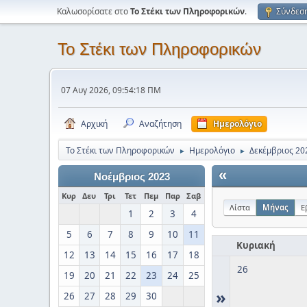
Καλωσορίσατε στο
Το Στέκι των Πληροφορικών
.
Σύνδεσ
Το Στέκι των Πληροφορικών
07 Αυγ 2026, 09:54:18 ΠΜ
Αρχική
Αναζήτηση
Ημερολόγιο
Το Στέκι των Πληροφορικών
Ημερολόγιο
Δεκέμβριος 20
►
►
«
Νοέμβριος 2023
Κυρ
Δευ
Τρι
Τετ
Πεμ
Παρ
Σαβ
Λίστα
Μήνας
Ε
1
2
3
4
5
6
7
8
9
10
11
Κυριακή
12
13
14
15
16
17
18
26
19
20
21
22
23
24
25
»
26
27
28
29
30