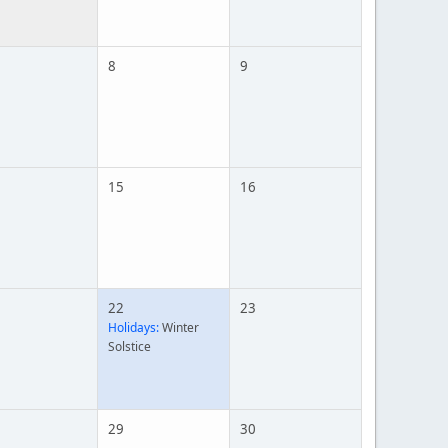
8
9
15
16
22
23
Holidays:
Winter
Solstice
29
30