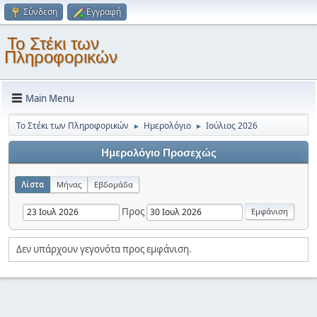
Σύνδεση
Εγγραφή
Το Στέκι των
Πληροφορικών
Main Menu
Το Στέκι των Πληροφορικών
Ημερολόγιο
Ιούλιος 2026
►
►
Ημερολόγιο Προσεχώς
Λίστα
Μήνας
Εβδομάδα
Προς
Δεν υπάρχουν γεγονότα προς εμφάνιση.