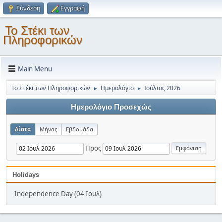
Σύνδεση
Εγγραφή
Το Στέκι των
Πληροφορικών
Main Menu
Το Στέκι των Πληροφορικών
Ημερολόγιο
Ιούλιος 2026
►
►
Ημερολόγιο Προσεχώς
Λίστα
Μήνας
Εβδομάδα
Προς
Holidays
Independence Day (04 Ιουλ)