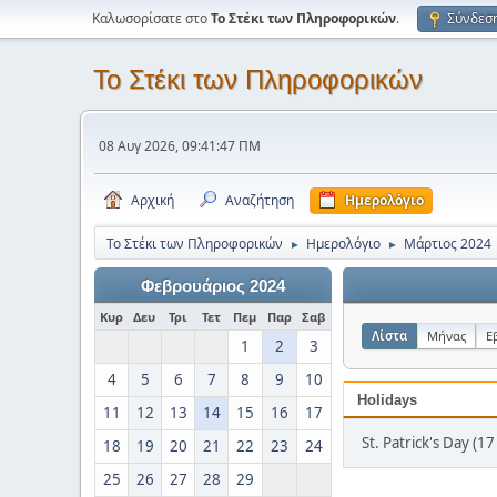
Καλωσορίσατε στο
Το Στέκι των Πληροφορικών
.
Σύνδεσ
Το Στέκι των Πληροφορικών
08 Αυγ 2026, 09:41:47 ΠΜ
Αρχική
Αναζήτηση
Ημερολόγιο
Το Στέκι των Πληροφορικών
Ημερολόγιο
Μάρτιος 2024
►
►
Φεβρουάριος 2024
Κυρ
Δευ
Τρι
Τετ
Πεμ
Παρ
Σαβ
Λίστα
Μήνας
Ε
1
2
3
4
5
6
7
8
9
10
Holidays
11
12
13
14
15
16
17
St. Patrick's Day (1
18
19
20
21
22
23
24
25
26
27
28
29