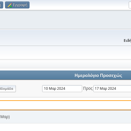
η
Εγγραφή
Ειδή
Ημερολόγιο Προσεχώς
Προς
βδομάδα
7 Μαρ)