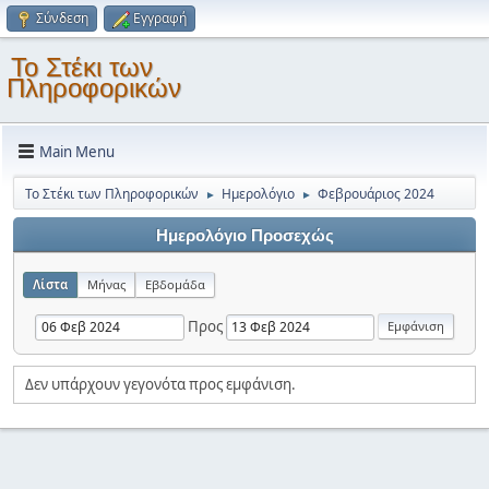
Σύνδεση
Εγγραφή
Το Στέκι των
Πληροφορικών
Main Menu
Το Στέκι των Πληροφορικών
Ημερολόγιο
Φεβρουάριος 2024
►
►
Ημερολόγιο Προσεχώς
Λίστα
Μήνας
Εβδομάδα
Προς
Δεν υπάρχουν γεγονότα προς εμφάνιση.