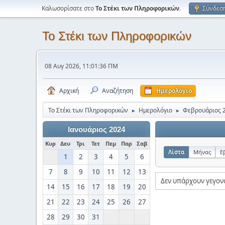
Καλωσορίσατε στο
Το Στέκι των Πληροφορικών
.
Σύνδεσ
Το Στέκι των Πληροφορικών
08 Αυγ 2026, 11:01:36 ΠΜ
Αρχική
Αναζήτηση
Ημερολόγιο
Το Στέκι των Πληροφορικών
Ημερολόγιο
Φεβρουάριος 
►
►
Ιανουάριος 2024
Κυρ
Δευ
Τρι
Τετ
Πεμ
Παρ
Σαβ
Λίστα
Μήνας
Ε
1
2
3
4
5
6
7
8
9
10
11
12
13
Δεν υπάρχουν γεγον
14
15
16
17
18
19
20
21
22
23
24
25
26
27
28
29
30
31