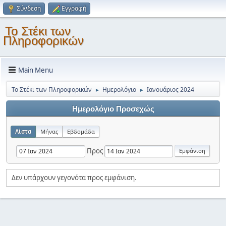
Σύνδεση
Εγγραφή
Το Στέκι των
Πληροφορικών
Main Menu
Το Στέκι των Πληροφορικών
Ημερολόγιο
Ιανουάριος 2024
►
►
Ημερολόγιο Προσεχώς
Λίστα
Μήνας
Εβδομάδα
Προς
Δεν υπάρχουν γεγονότα προς εμφάνιση.