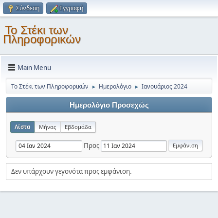
Σύνδεση
Εγγραφή
Το Στέκι των
Πληροφορικών
Main Menu
Το Στέκι των Πληροφορικών
Ημερολόγιο
Ιανουάριος 2024
►
►
Ημερολόγιο Προσεχώς
Λίστα
Μήνας
Εβδομάδα
Προς
Δεν υπάρχουν γεγονότα προς εμφάνιση.