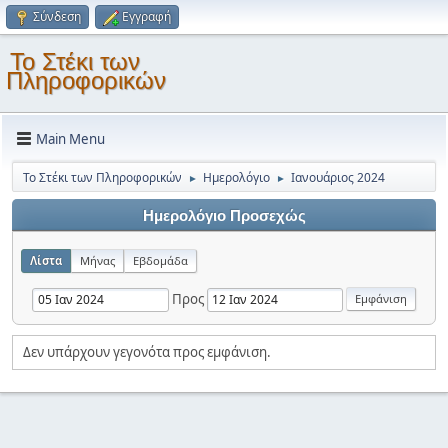
Σύνδεση
Εγγραφή
Το Στέκι των
Πληροφορικών
Main Menu
Το Στέκι των Πληροφορικών
Ημερολόγιο
Ιανουάριος 2024
►
►
Ημερολόγιο Προσεχώς
Λίστα
Μήνας
Εβδομάδα
Προς
Δεν υπάρχουν γεγονότα προς εμφάνιση.