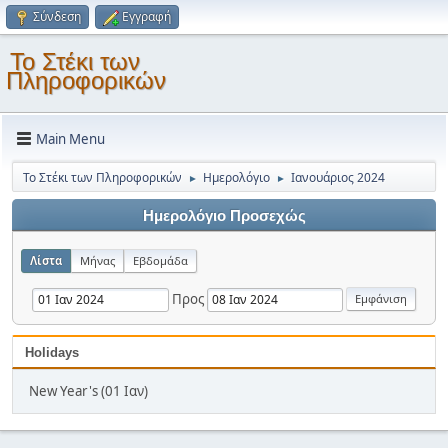
Σύνδεση
Εγγραφή
Το Στέκι των
Πληροφορικών
Main Menu
Το Στέκι των Πληροφορικών
Ημερολόγιο
Ιανουάριος 2024
►
►
Ημερολόγιο Προσεχώς
Λίστα
Μήνας
Εβδομάδα
Προς
Holidays
New Year's (01 Ιαν)