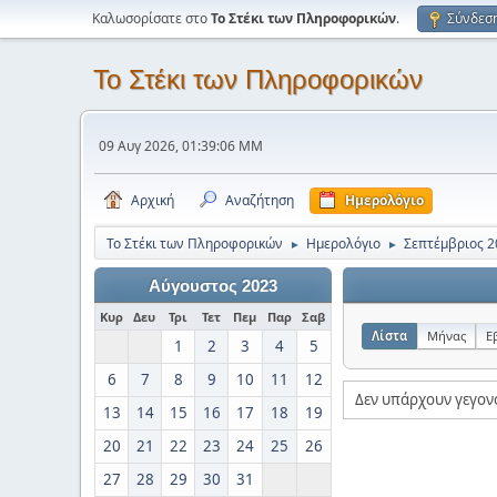
Καλωσορίσατε στο
Το Στέκι των Πληροφορικών
.
Σύνδεσ
Το Στέκι των Πληροφορικών
09 Αυγ 2026, 01:39:06 ΜΜ
Αρχική
Αναζήτηση
Ημερολόγιο
Το Στέκι των Πληροφορικών
Ημερολόγιο
Σεπτέμβριος 2
►
►
Αύγουστος 2023
Κυρ
Δευ
Τρι
Τετ
Πεμ
Παρ
Σαβ
Λίστα
Μήνας
Ε
1
2
3
4
5
6
7
8
9
10
11
12
Δεν υπάρχουν γεγον
13
14
15
16
17
18
19
20
21
22
23
24
25
26
27
28
29
30
31