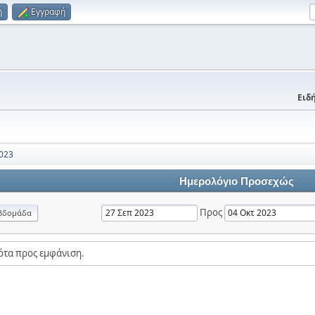
η
Εγγραφή
Ειδή
023
Ημερολόγιο Προσεχώς
Προς
βδομάδα
ότα προς εμφάνιση.