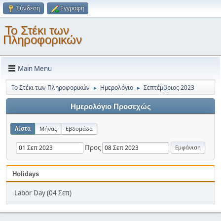
Σύνδεση
Εγγραφή
Το Στέκι των
Πληροφορικών
Main Menu
Το Στέκι των Πληροφορικών
Ημερολόγιο
Σεπτέμβριος 2023
►
►
Ημερολόγιο Προσεχώς
Λίστα
Μήνας
Εβδομάδα
Προς
Holidays
Labor Day (04 Σεπ)