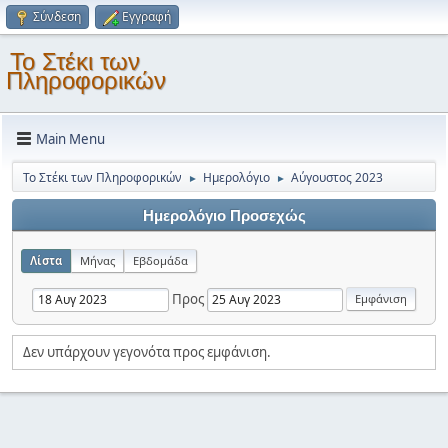
Σύνδεση
Εγγραφή
Το Στέκι των
Πληροφορικών
Main Menu
Το Στέκι των Πληροφορικών
Ημερολόγιο
Αύγουστος 2023
►
►
Ημερολόγιο Προσεχώς
Λίστα
Μήνας
Εβδομάδα
Προς
Δεν υπάρχουν γεγονότα προς εμφάνιση.