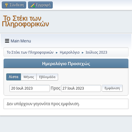
Σύνδεση
Εγγραφή
Το Στέκι των
Πληροφορικών
Main Menu
Το Στέκι των Πληροφορικών
Ημερολόγιο
Ιούλιος 2023
►
►
Ημερολόγιο Προσεχώς
Λίστα
Μήνας
Εβδομάδα
Προς
Δεν υπάρχουν γεγονότα προς εμφάνιση.