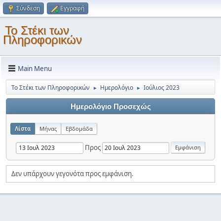
Σύνδεση
Εγγραφή
Το Στέκι των
Πληροφορικών
Main Menu
Το Στέκι των Πληροφορικών
Ημερολόγιο
Ιούλιος 2023
►
►
Ημερολόγιο Προσεχώς
Λίστα
Μήνας
Εβδομάδα
Προς
Δεν υπάρχουν γεγονότα προς εμφάνιση.