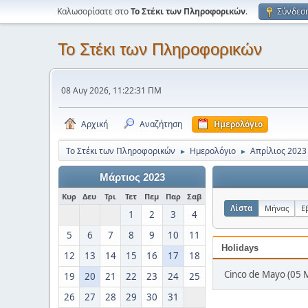
Καλωσορίσατε στο
Το Στέκι των Πληροφορικών
.
Σύνδεσ
Το Στέκι των Πληροφορικών
08 Αυγ 2026, 11:22:31 ΠΜ
Αρχική
Αναζήτηση
Ημερολόγιο
Το Στέκι των Πληροφορικών
Ημερολόγιο
Απρίλιος 2023
►
►
Μάρτιος 2023
Κυρ
Δευ
Τρι
Τετ
Πεμ
Παρ
Σαβ
Λίστα
Μήνας
Ε
1
2
3
4
5
6
7
8
9
10
11
Holidays
12
13
14
15
16
17
18
Cinco de Mayo (05 
19
20
21
22
23
24
25
26
27
28
29
30
31