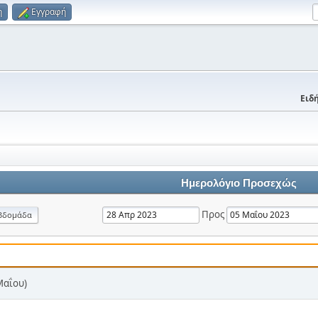
η
Εγγραφή
Ειδή
Ημερολόγιο Προσεχώς
Προς
βδομάδα
Μαΐου)