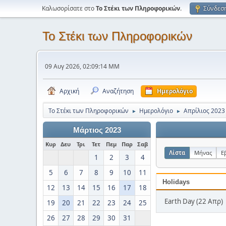
Καλωσορίσατε στο
Το Στέκι των Πληροφορικών
.
Σύνδεσ
Το Στέκι των Πληροφορικών
09 Αυγ 2026, 02:09:14 ΜΜ
Αρχική
Αναζήτηση
Ημερολόγιο
Το Στέκι των Πληροφορικών
Ημερολόγιο
Απρίλιος 2023
►
►
Μάρτιος 2023
Κυρ
Δευ
Τρι
Τετ
Πεμ
Παρ
Σαβ
Λίστα
Μήνας
Ε
1
2
3
4
5
6
7
8
9
10
11
Holidays
12
13
14
15
16
17
18
Earth Day (22 Απρ)
19
20
21
22
23
24
25
26
27
28
29
30
31