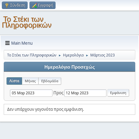
Σύνδεση
Εγγραφή
Το Στέκι των
Πληροφορικών
Main Menu
Το Στέκι των Πληροφορικών
Ημερολόγιο
Μάρτιος 2023
►
►
Ημερολόγιο Προσεχώς
Λίστα
Μήνας
Εβδομάδα
Προς
Δεν υπάρχουν γεγονότα προς εμφάνιση.