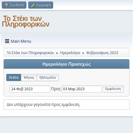
Σύνδεση
Εγγραφή
Το Στέκι των
Πληροφορικών
Main Menu
Το Στέκι των Πληροφορικών
Ημερολόγιο
Φεβρουάριος 2023
►
►
Ημερολόγιο Προσεχώς
Λίστα
Μήνας
Εβδομάδα
Προς
Δεν υπάρχουν γεγονότα προς εμφάνιση.