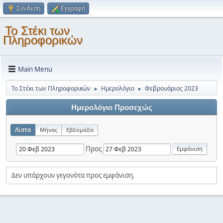
Σύνδεση
Εγγραφή
Το Στέκι των
Πληροφορικών
Main Menu
Το Στέκι των Πληροφορικών
Ημερολόγιο
Φεβρουάριος 2023
►
►
Ημερολόγιο Προσεχώς
Λίστα
Μήνας
Εβδομάδα
Προς
Δεν υπάρχουν γεγονότα προς εμφάνιση.