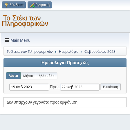
Σύνδεση
Εγγραφή
Το Στέκι των
Πληροφορικών
Main Menu
Το Στέκι των Πληροφορικών
Ημερολόγιο
Φεβρουάριος 2023
►
►
Ημερολόγιο Προσεχώς
Λίστα
Μήνας
Εβδομάδα
Προς
Δεν υπάρχουν γεγονότα προς εμφάνιση.