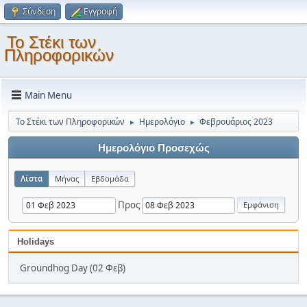
Σύνδεση
Εγγραφή
Το Στέκι των
Πληροφορικών
Main Menu
Το Στέκι των Πληροφορικών
Ημερολόγιο
Φεβρουάριος 2023
►
►
Ημερολόγιο Προσεχώς
Λίστα
Μήνας
Εβδομάδα
Προς
Holidays
Groundhog Day (02 Φεβ)