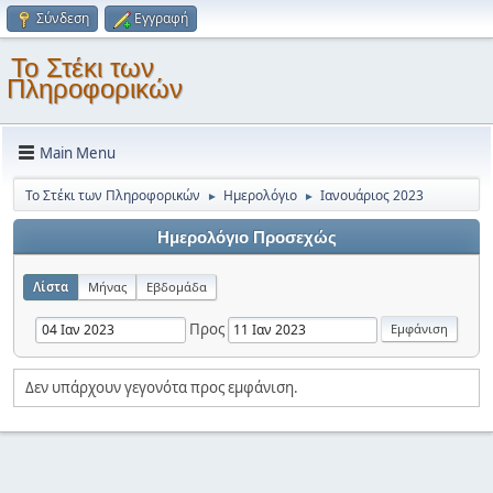
Σύνδεση
Εγγραφή
Το Στέκι των
Πληροφορικών
Main Menu
Το Στέκι των Πληροφορικών
Ημερολόγιο
Ιανουάριος 2023
►
►
Ημερολόγιο Προσεχώς
Λίστα
Μήνας
Εβδομάδα
Προς
Δεν υπάρχουν γεγονότα προς εμφάνιση.