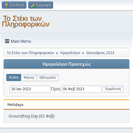
Σύνδεση
Εγγραφή
Το Στέκι των
Πληροφορικών
Main Menu
Το Στέκι των Πληροφορικών
Ημερολόγιο
Ιανουάριος 2023
►
►
Ημερολόγιο Προσεχώς
Λίστα
Μήνας
Εβδομάδα
Προς
Holidays
Groundhog Day (02 Φεβ)