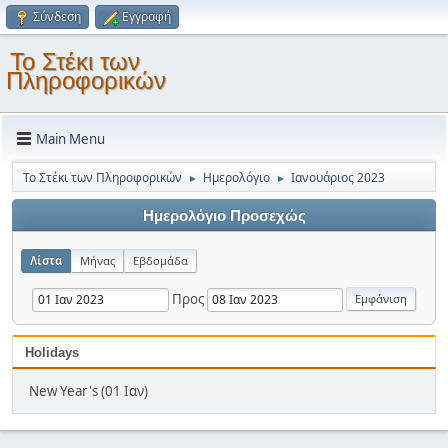
Σύνδεση
Εγγραφή
Το Στέκι των
Πληροφορικών
Main Menu
Το Στέκι των Πληροφορικών
Ημερολόγιο
Ιανουάριος 2023
►
►
Ημερολόγιο Προσεχώς
Λίστα
Μήνας
Εβδομάδα
Προς
Holidays
New Year's (01 Ιαν)