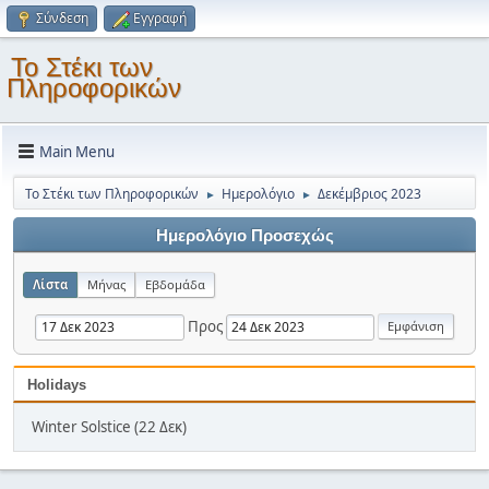
Σύνδεση
Εγγραφή
Το Στέκι των
Πληροφορικών
Main Menu
Το Στέκι των Πληροφορικών
Ημερολόγιο
Δεκέμβριος 2023
►
►
Ημερολόγιο Προσεχώς
Λίστα
Μήνας
Εβδομάδα
Προς
Holidays
Winter Solstice (22 Δεκ)