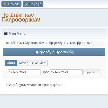
Σύνδεση
Εγγραφή
Το Στέκι των
Πληροφορικών
Main Menu
Το Στέκι των Πληροφορικών
Ημερολόγιο
Νοέμβριος 2023
►
►
Ημερολόγιο Προσεχώς
Λίστα
Μήνας
Εβδομάδα
Προς
Δεν υπάρχουν γεγονότα προς εμφάνιση.