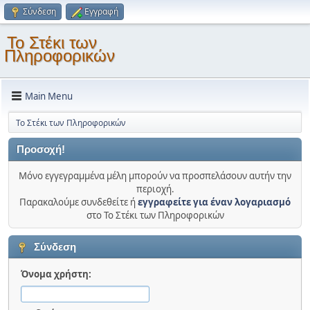
Σύνδεση
Εγγραφή
Το Στέκι των
Πληροφορικών
Main Menu
Το Στέκι των Πληροφορικών
Προσοχή!
Μόνο εγγεγραμμένα μέλη μπορούν να προσπελάσουν αυτήν την
περιοχή.
Παρακαλούμε συνδεθείτε ή
εγγραφείτε για έναν λογαριασμό
στο Το Στέκι των Πληροφορικών
Σύνδεση
Όνομα χρήστη: