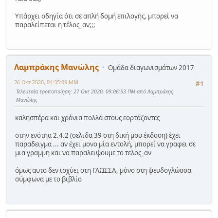
Υπάρχει οδηγία ότι σε απλή δομή επιλογής, μπορεί να
παραλείπεται η τέλος_αν;;;
Λαμπράκης Μανώλης
Ομάδα διαγωνισμάτων 2017
26 Οκτ 2020, 04:35:09 ΜΜ
#1
Τελευταία τροποποίηση
: 27 Οκτ 2020, 09:06:53 ΠΜ από Λαμπράκης
Μανώλης
καλησπέρα και χρόνια πολλά στους εορτάζοντες
στην ενότηα 2.4.2 (σελιδα 39 στη δική μου έκδοση) έχει
παραδειγμα ... αν έχει μονο μία εντολή, μπορεί να γραφει σε
μια γραμμη και να παραλειψουμε το τελος_αν
όμως αυτο δεν ισχύει στη ΓΛΩΣΣΑ, μόνο στη ψευδογλώσσα
σύμφωνα με το βιβλίο