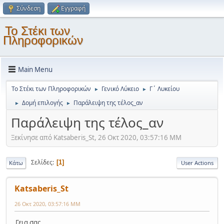
Σύνδεση
Εγγραφή
Το Στέκι των
Πληροφορικών
Main Menu
Το Στέκι των Πληροφορικών
Γενικό Λύκειο
Γ΄ Λυκείου
►
►
Δομή επιλογής
Παράλειψη της τέλος_αν
►
►
Παράλειψη της τέλος_αν
Ξεκίνησε από Katsaberis_St, 26 Οκτ 2020, 03:57:16 ΜΜ
Σελίδες
1
Κάτω
User Actions
Katsaberis_St
26 Οκτ 2020, 03:57:16 ΜΜ
Γεια σας,