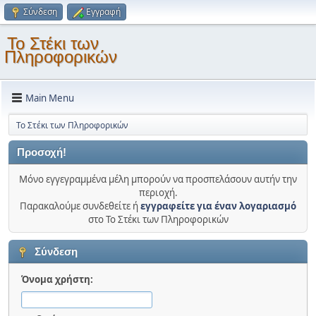
Σύνδεση
Εγγραφή
Το Στέκι των
Πληροφορικών
Main Menu
Το Στέκι των Πληροφορικών
Προσοχή!
Μόνο εγγεγραμμένα μέλη μπορούν να προσπελάσουν αυτήν την
περιοχή.
Παρακαλούμε συνδεθείτε ή
εγγραφείτε για έναν λογαριασμό
στο Το Στέκι των Πληροφορικών
Σύνδεση
Όνομα χρήστη: