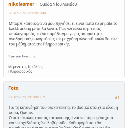
nikolasmer
Ομάδα Νέου Λυκείου
12 Οκτ 2024, 02:48:06 ΜΜ
Μπορεί κάποιος/α να μου εξηγήσει τι είναι αυτό το ρημάδι το
backtracking με απλά λόγια; Πως γλιτώνω περιττούς
υπολογισμούς με ένα παράδειγμα χωρίς απαραίτητα
αναδρομικές συναρτήσεις και με χρήση αλγοριθμικών δομών
του μάθήματος της Πληροφορικής;
1 person
likes this.
Μερεντίτης Νικόλαος
Πληροφορικός
Foto
13 Οκτ 2024, 09:51:01 ΠΜ
#1
Για τη κατανόηση του backtracking, το βασικό στοιχείο είναι η
ουρά, Queue.
Ο πιο εύκολος τρόπος κατανόησης είναι να πάρεις ένα χαρτί
και να σχεδιάσεις ένα λαβύρινθο. Κάθε φορά που θα