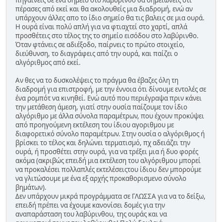
πηγαίνεις σε ένα σημείο στο λαβύρινθο θα σημειώνεις ότι
πέρασες από εκεί και θα ακολουθείς μια διαδρομή, ενώ αν
υπάρχουν άλλες απο το ίδιο σημείο θα τις βαλεις σε μια ουρά.
Η ουρά είναι πολύ απλή για να φτιαχτεί στο χαρτί, απλά
προσθέτεις στο τέλος της το σημείο εισόδου στο λαβύρινθο.
Όταν φτάνεις σε αδιέξοδο, παίρνεις το πρώτο στοιχείο,
διεύθυνση, το διαγράφεις από την ουρά, και παίζει ο
αλγόριθμος από εκεί.
Αν θες να το δυσκολέψεις το πράγμα θα έβαζες όλη τη
διαδρομή για επιστροφή, με την έννοια ότι δίνουμε εντολές σε
ένα ρομπότ να κινηθεί. Ενώ αυτό που περιέγραψα πριν κάνει
την μετάθεση άμεση, γιατί στην ουσία παίζουμε τον ίδιο
αλγόριθμο με άλλα σύνολα παραμέτρων, που έχουν προκύψει
από προηγούμενη εκτέλεση του ίδιου αγοριθμου με
διαφορετικό σύνολο παραμέτρων. Στην ουσία ο αλγόριθμος ή
βρίσκει το τέλος και δηλώνει τερματισμό, πχ αδειάζει την
ουρά, ή προσθέτει στην ουρά, για να τρέξει μια ή δυο φορές
ακόμα (ακριβώς επειδή μια εκτέλεση του αλγόριθμου μπορεί
να προκαλέσει πολλαπλές εκτελέσειςτου ίδιου δεν μπορούμε
να γλιτώσουμε με ένα εξ αρχής προκαθορισμενο σύνολο
βημάτων).
Δεν υπάρχουν μικρά προγράμματα σε ΓΛΩΣΣΑ για να το δείξω,
επειδή πρέπει να έχουμε κανονίσει δομές για την
αναπαράσταση του λαβύρινθου, της ουράς και να