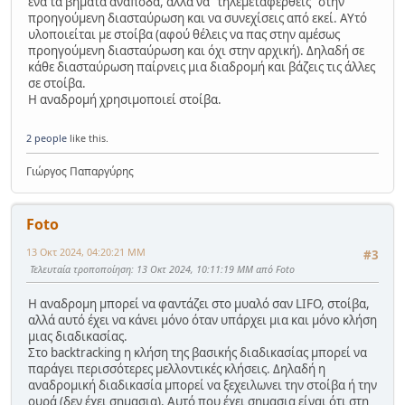
ένα τα βήματα ανάποδα, αλλά να "τηλεμεταφερθείς" στην
προηγούμενη διασταύρωση και να συνεχίσεις από εκεί. ΑΥτό
υλοποιείται με στοίβα (αφού θέλεις να πας στην αμέσως
προηγούμενη διασταύρωση και όχι στην αρχική). Δηλαδή σε
κάθε διασταύρωση παίρνεις μια διαδρομή και βάζεις τις άλλες
σε στοίβα.
Η αναδρομή χρησιμοποιεί στοίβα.
2 people
like this.
Γιώργος Παπαργύρης
Foto
13 Οκτ 2024, 04:20:21 ΜΜ
#3
Τελευταία τροποποίηση
: 13 Οκτ 2024, 10:11:19 ΜΜ από Foto
Η αναδρομη μπορεί να φαντάζει στο μυαλό σαν LIFO, στοίβα,
αλλά αυτό έχει να κάνει μόνο όταν υπάρχει μια και μόνο κλήση
μιας διαδικασίας.
Στο backtracking η κλήση της βασικής διαδικασίας μπορεί να
παράγει περισσότερες μελλοντικές κλήσεις. Δηλαδή η
αναδρομική διαδικασία μπορεί να ξεχειλωνει την στοίβα ή την
ουρά (δεν έχει σημασια). Αυτό που έχει σημασια είναι ότι στη