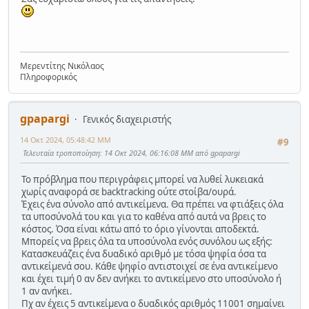
Μερεντίτης Νικόλαος
Πληροφορικός
gpapargi
Γενικός διαχειριστής
14 Οκτ 2024, 05:48:42 ΜΜ
#9
Τελευταία τροποποίηση
: 14 Οκτ 2024, 06:16:08 ΜΜ από gpapargi
Το πρόβλημα που περιγράφεις μπορεί να λυθεί λυκειακά
χωρίς αναφορά σε backtracking ούτε στοίβα/ουρά.
Έχεις ένα σύνολο από αντικείμενα. Θα πρέπει να φτιάξεις όλα
τα υποσύνολά του και για το καθένα από αυτά να βρεις το
κόστος. Όσα είναι κάτω από το όριο γίνονται αποδεκτά.
Μπορείς να βρεις όλα τα υποσύνολα ενός συνόλου ως εξής:
Κατασκευάζεις ένα δυαδικό αριθμό με τόσα ψηφία όσα τα
αντικείμενά σου. Κάθε ψηφίο αντιστοιχεί σε ένα αντικείμενο
και έχει τιμή 0 αν δεν ανήκει το αντικείμενο στο υποσύνολο ή
1 αν ανήκει.
Πχ αν έχεις 5 αντικείμενα ο δυαδικός αριθμός 11001 σημαίνει