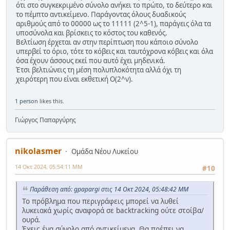
ότι στο συγκεκριμένο σύνολο ανήκει το πρώτο, το δεύτερο και
το πέμπτο αντικείμενο. Παράγοντας όλους δυαδικούς
αριθμούς από το 00000 ως το 11111 (2^5-1), παράγεις όλα τα
υποσύνολα και βρίσκεις το κόστος του καθενός.
Βελτίωση έρχεται αν στην περίπτωση που κάποιο σύνολο
υπερβεί το όριο, τότε το κόβεις και ταυτόχρονα κόβεις και όλα
όσα έχουν άσσους εκεί που αυτό έχει μηδενικά.
Έτσι βελτιώνεις τη μέση πολυπλοκότητα αλλά όχι τη
χειρότερη που είναι εκθετική Ο(2^ν).
1 person
likes this.
Γιώργος Παπαργύρης
nikolasmer
Ομάδα Νέου Λυκείου
14 Οκτ 2024, 05:54:11 ΜΜ
#10
Παράθεση από: gpapargi στις 14 Οκτ 2024, 05:48:42 ΜΜ
Το πρόβλημα που περιγράφεις μπορεί να λυθεί
λυκειακά χωρίς αναφορά σε backtracking ούτε στοίβα/
ουρά.
Έχεις ένα σύνολο από αντικείμενα. Θα πρέπει να