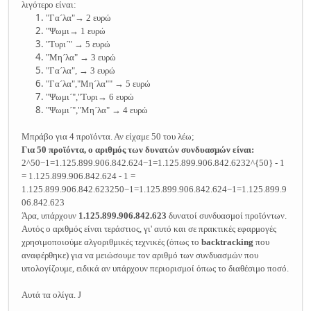
λιγότερο είναι:
"Γαˊλα"→ 2 ευρώ
"Ψωμι→ 1 ευρώ
"Tυριˊ" → 5 ευρώ
"Mηˊλα" → 3 ευρώ
"Γαˊλα", → 3 ευρώ
"Γαˊλα","Mηˊλα"" → 5 ευρώ
"Ψωμιˊ","Tυρι→ 6 ευρώ
"Ψωμιˊ","Mηˊλα" → 4 ευρώ
Μπράβο για 4 προϊόντα. Αν είχαμε 50 του λέω
;
Για 50 προϊόντα, ο αριθμός των δυνατών συνδυασμών είναι:
2^50−1=1.125.899.906.842.624−1=1.125.899.906.842.6232^{50} - 1
= 1.125.899.906.842.624 - 1 =
1.125.899.906.842.623250−1=1.125.899.906.842.624−1=1.125.899.9
06.842.623
Άρα, υπάρχουν
1.125.899.906.842.623
δυνατοί συνδυασμοί προϊόντων.
Αυτός ο αριθμός είναι τεράστιος, γι' αυτό και σε πρακτικές εφαρμογές
χρησιμοποιούμε αλγοριθμικές τεχνικές (όπως το
backtracking
που
αναφέρθηκε) για να μειώσουμε τον αριθμό των συνδυασμών που
υπολογίζουμε, ειδικά αν υπάρχουν περιορισμοί όπως το διαθέσιμο ποσό.
Αυτά τα ολίγα.
J