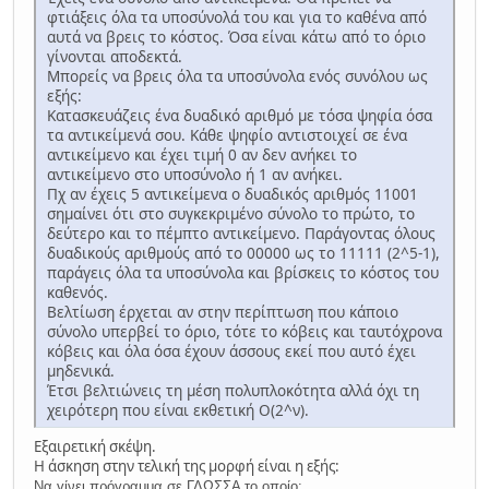
φτιάξεις όλα τα υποσύνολά του και για το καθένα από
αυτά να βρεις το κόστος. Όσα είναι κάτω από το όριο
γίνονται αποδεκτά.
Μπορείς να βρεις όλα τα υποσύνολα ενός συνόλου ως
εξής:
Κατασκευάζεις ένα δυαδικό αριθμό με τόσα ψηφία όσα
τα αντικείμενά σου. Κάθε ψηφίο αντιστοιχεί σε ένα
αντικείμενο και έχει τιμή 0 αν δεν ανήκει το
αντικείμενο στο υποσύνολο ή 1 αν ανήκει.
Πχ αν έχεις 5 αντικείμενα ο δυαδικός αριθμός 11001
σημαίνει ότι στο συγκεκριμένο σύνολο το πρώτο, το
δεύτερο και το πέμπτο αντικείμενο. Παράγοντας όλους
δυαδικούς αριθμούς από το 00000 ως το 11111 (2^5-1),
παράγεις όλα τα υποσύνολα και βρίσκεις το κόστος του
καθενός.
Βελτίωση έρχεται αν στην περίπτωση που κάποιο
σύνολο υπερβεί το όριο, τότε το κόβεις και ταυτόχρονα
κόβεις και όλα όσα έχουν άσσους εκεί που αυτό έχει
μηδενικά.
Έτσι βελτιώνεις τη μέση πολυπλοκότητα αλλά όχι τη
χειρότερη που είναι εκθετική Ο(2^ν).
Εξαιρετική σκέψη.
Η άσκηση στην τελική της μορφή είναι η εξής:
Να γίνει πρόγραμμα σε ΓΛΩΣΣΑ το οποίο: