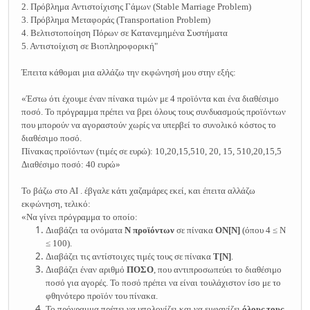
2.
Πρόβλημα
Αντιστοίχισης
Γάμων
(Stable Marriage Problem)
3. Πρόβλημα Μεταφοράς (Transportation Problem)
4. Βελτιστοποίηση Πόρων σε Κατανεμημένα Συστήματα
5. Αντιστοίχιση σε Βιοπληροφορική"
Έπειτα κάθομαι μια αλλάζω την εκφώνησή μου στην εξής:
«Έστω ότι έχουμε έναν πίνακα τιμών με 4 προϊόντα και ένα διαθέσιμο
ποσό. Το πρόγραμμα πρέπει να βρει όλους τους συνδυασμούς προϊόντων
που μπορούν να αγοραστούν χωρίς να υπερβεί το συνολικό κόστος το
διαθέσιμο ποσό.
Πίνακας προϊόντων (τιμές σε ευρώ): 10,20,15,510, 20, 15, 510,20,15,5
Διαθέσιμο ποσό: 40 ευρώ»
Το βάζω στο ΑΙ . έβγαλε κάτι χαζαμάρες εκεί, και έπειτα αλλάζω
εκφώνηση, τελικό:
«Να γίνει πρόγραμμα το οποίο:
Διαβάζει τα ονόματα
Ν προϊόντων
σε πίνακα
ΟΝ[Ν]
(όπου 4 ≤ Ν
≤ 100).
Διαβάζει τις αντίστοιχες τιμές τους σε πίνακα
Τ[Ν]
.
Διαβάζει έναν αριθμό
ΠΟΣΟ
, που αντιπροσωπεύει το διαθέσιμο
ποσό για αγορές. Το ποσό πρέπει να είναι τουλάχιστον ίσο με το
φθηνότερο προϊόν του πίνακα.
Το πρόγραμμα πρέπει να υπολογίζει και να εμφανίζει
όλους τους