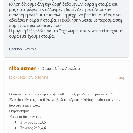
κλήση δίνουμε όλη την δομή δεδομένων, ουρά ή στοίβα και
μας επιστρέφει την αλλαγμένη δομή. Δεν χρειάζεται καν
αναδρομή αλλά μια επανάληψη μέχρι να βρεθεί το τέλος ή να
αδειάσει η ουρά ή στοιβα. Η εκκίνηση γίνεται με πέρασμα στη
δομή του πρώτου στοιχείου.
Η μαγική λέξη εδώ είναι το Ξεχειλωμα, που γίνεται είτε έχουμε
ουρά είτε έχουμε στοίβα.
1 person
likes this.
nikolasmer
Ομάδα Νέου Λυκείου
13 Οκτ 2024, 07:10:10 ΜΜ
#4
Βασικά το όλο θέμα προέκυψε καθώς επεξεργαζόμουν μια άσκηση.
Έχω δυο πίνακες και θέλω να βρώ το μέγιστο πλήθος συνδυασμών των
δυο στοιχείων τους.
Παράδειγμα:
Έστω οι δύο πίνακες:
Πίνακας 1
: 1,3,5
Πίνακας 2
: 2,4,6