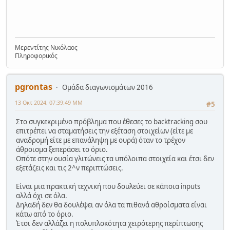
Μερεντίτης Νικόλαος
Πληροφορικός
pgrontas
Ομάδα διαγωνισμάτων 2016
13 Οκτ 2024, 07:39:49 ΜΜ
#5
Στο συγκεκριμένο πρόβλημα που έθεσες το backtracking σου
επιτρέπει να σταματήσεις την εξέταση στοιχείων (είτε με
αναδρομή είτε με επανάληψη με ουρά) όταν το τρέχον
άθροισμα ξεπεράσει το όριο.
Οπότε στην ουσία γλιτώνεις τα υπόλοιπα στοιχεία και έτσι δεν
εξετάζεις και τις 2^ν περιπτώσεις.
Είναι μια πρακτική τεχνική που δουλεύει σε κάποια inputs
αλλά όχι σε όλα.
Δηλαδή δεν θα δουλέψει αν όλα τα πιθανά αθροίσματα είναι
κάτω από το όριο.
Έτσι δεν αλλάζει η πολυπλοκότητα χειρότερης περίπτωσης