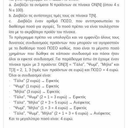
a.
Διαβάζει τα ονόματα Ν προϊόντων σε πίνακα ΟΝ[Ν] (όπου 4 ≤
Ν ≤ 100).
b.
Διαβάζει τις αντίστοιχες τιμές τους σε πίνακα Τ[Ν].
c.
Διαβάζει έναν αριθμό ΠΟΣΟ, που αντιπροσωπεύει το
διαθέσιμο ποσό για αγορές. Το ποσό πρέπει να είναι τουλάχιστον
ίσο με το ακριβότερο προϊόν του πίνακα.
Το πρόγραμμα πρέπει να υπολογίζει και να εμφανίζει όλους τους
δυνατούς συνδυασμούς προϊόντων που μπορούν να αγοραστούν
με το διαθέσιμο ποσό ΠΟΣΟ καθώς, ποιο είναι το μέγιστο ποσό
χρημάτων που δώθηκε σε κάποιον συνδυασμό και πόσοι ήταν
όλοι οι εφικτοί συνδυασμοί. Για παράδειγμα έστω ότι έχουμε έναν
πίνακα τιμών με 3 προϊόντα: ΟΝ[3] = "Γάλα", "Ψωμί", "Μήλα" και
Τ[3] = 2, 1, 3 (τιμές των προϊόντων σε ευρώ) και ΠΟΣΟ = 4 ευρώ.
Όλοι οι συνδυασμοί είναι:
·
"Γάλα" (2 ευρώ)
→
Εφικτός
·
"Ψωμί" (1 ευρώ)
→
Εφικτός
·
"Μήλα" (3 ευρώ)
→
Εφικτός
·
"Γάλα", "Ψωμί" (2 + 1 = 3 ευρώ)
→
Εφικτός
·
"Γάλα", "Μήλα" (2 + 3 = 5 ευρώ)
→
Ανέφικτος
·
"Ψωμί", "Μήλα" (1 + 3 = 4 ευρώ)
→
Εφικτός
·
"Γάλα", "Ψωμί", "Μήλα" (2 + 1 + 3 = 6 ευρώ)
→
Ανέφικτο
ς
Και το μεγαλύτερο ποσό είναι: 4 ευρώ.