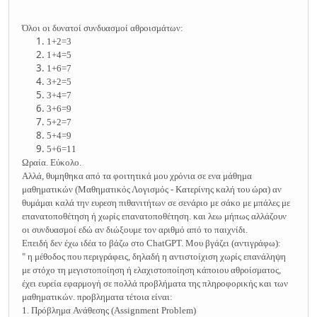
Όλοι οι δυνατοί συνδυασμοί αθροισμάτων:
1+2=3
1+4=5
1+6=7
3+2=5
3+4=7
3+6=9
5+2=7
5+4=9
5+6=11
Ωραία. Εύκολο.
Αλλά, θυμηθηκα από τα φοιτητικά μου χρόνια σε ενα μάθημα
μαθηματικών (Μαθηματικός Λογισμός - Κατερίνης καλή του ώρα) αν
θυμάμαι καλά την ευρεση πιθανιτήτων σε σενάριο με σάκο με μπάλες με
επανατοποθέτηση ή χωρίς επανατοποθέτηση. και λεω μήπως αλλάζουν
οι συνδυασμοί εδώ αν διώξουμε τον αριθμό από το παιχνίδι.
Επειδή δεν έχω ιδέα το βάζω στο ChatGPT. Μου βγάζει (αντιγράφω):
" η μέθοδος που περιγράφεις, δηλαδή η αντιστοίχιση χωρίς επανάληψη
με στόχο τη μεγιστοποίηση ή ελαχιστοποίηση κάποιου αθροίσματος,
έχει ευρεία εφαρμογή σε πολλά προβλήματα της πληροφορικής και των
μαθηματικών. προβληματα τέτοια είναι:
1.
Πρόβλημα
Ανάθεσης
(Assignment Problem)