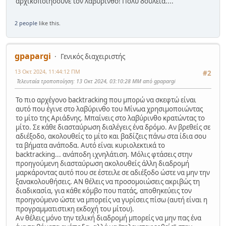
αρχικοποιήσουνε τον λαβύρινθο! Πολύ δουλειά....
2 people
like this.
gpapargi
Γενικός διαχειριστής
13 Οκτ 2024, 11:44:12 ΠΜ
#2
Τελευταία τροποποίηση
: 13 Οκτ 2024, 03:10:28 ΜΜ από gpapargi
Το πιο αρχέγονο backtracking που μπορώ να σκεφτώ είναι
αυτό που έγινε στο λαβύρινθο του Μίνωα χρησιμοποιώντας
το μίτο της Αριάδνης. Μπαίνεις στο λαβύρινθο κρατώντας το
μίτο. Σε κάθε διασταύρωση διαλέγεις ένα δρόμο. Αν βρεθείς σε
αδιέξοδο, ακολουθείς το μίτο και βαδίζεις πάνω στα ίδια σου
τα βήματα ανάποδα. Αυτό είναι κυριολεκτικά το
backtracking... ανάποδη ιχνηλάτιση. Μόλις φτάσεις στην
προηγούμενη διασταύρωση ακολουθείς άλλη διαδρομή
μαρκάροντας αυτό που σε έστειλε σε αδιέξοδο ώστε να μην την
ξανακολουθήσεις. ΑΝ θέλεις να προσομοιώσεις ακριβώς τη
διαδικασία, για κάθε κόμβο που πατάς, αποθηκεύεις τον
προηγούμενο ώστε να μπορείς να γυρίσεις πίσω (αυτή είναι η
προγραμματιστικη εκδοχή του μίτου).
Αν θέλεις μόνο την τελική διαδρομή μπορείς να μην πας ένα