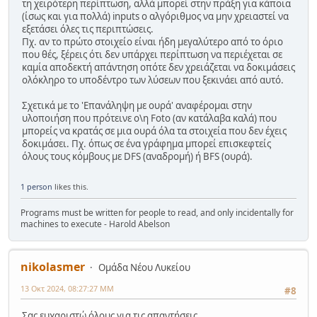
τη χειρότερη περίπτωση, αλλά μπορεί στην πράξη για κάποια
(ίσως και για πολλά) inputs ο αλγόριθμος να μην χρειαστεί να
εξετάσει όλες τις περιπτώσεις.
Πχ. αν το πρώτο στοιχείο είναι ήδη μεγαλύτερο από το όριο
που θές, ξέρεις ότι δεν υπάρχει περίπτωση να περιέχεται σε
καμία αποδεκτή απάντηση οπότε δεν χρειάζεται να δοκιμάσεις
ολόκληρο το υποδέντρο των λύσεων που ξεκινάει από αυτό.
Σχετικά με το 'Επανάληψη με ουρά' αναφέρομαι στην
υλοποιήση που πρότεινε ο\η Foto (αν κατάλαβα καλά) που
μπορείς να κρατάς σε μια ουρά όλα τα στοιχεία που δεν έχεις
δοκιμάσει. Πχ. όπως σε ένα γράφημα μπορεί επισκεφτείς
όλους τους κόμβους με DFS (αναδρομή) ή BFS (ουρά).
1 person
likes this.
Programs must be written for people to read, and only incidentally for
machines to execute - Harold Abelson
nikolasmer
Ομάδα Νέου Λυκείου
13 Οκτ 2024, 08:27:27 ΜΜ
#8
Σας ευχαριστώ όλους για τις απαντήσεις.