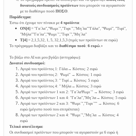
δυνατούς συνδυασμούς προϊόντων
που μπορούν να αγοραστούν
με το διαθέσιμο ποσό
ΠΟΣΟ
.
Παράδειγμα:
Έστω ότι έχουμε τον πίνακα με
4 προϊόντα
:
ΟΝ[4]
= "Γαˊλα","Ψωμιˊ","Tυριˊ","Mηˊλα""Γάλα", "Ψωμί", "Τυρί",
"Μήλα""Γαˊλα","Ψωμιˊ","Tυριˊ","Mηˊλα"
Τ[4]
= 2,1,5,32, 1, 5, 32,1,5,3 (τιμές των προϊόντων σε ευρώ)
Το πρόγραμμα διαβάζει και το
διαθέσιμο ποσό
:
6 ευρώ
.»
Το βάζω στο ΑΙ και μου βγάζει (αντιγράφω):
Δυνατοί συνδυασμοί:
Αγορά του προϊόντος 1: Γάλα→ Κόστος: 2 ευρώ
Αγορά του προϊόντος 2: Ψωμί" → Κόστος: 1 ευρώ
Αγορά του προϊόντος 3: " Τυρί→ Κόστος: 5 ευρώ
Αγορά του προϊόντος 4: " Μήλα→ Κόστος: 3 ευρώ
Αγορά των προϊόντων 1 και 2: "ΓαˊλαΨωμιˊ" → Κόστος: 3 ευρώ
Αγορά των προϊόντων 1 και 4: "Γαˊλα","Mηˊλα→ Κόστος: 5 ευρώ
Αγορά των προϊόντων 2 και 3: "Ψωμιˊ","Tυριˊ"" → Κόστος: 6
ευρώ (μέγιστο ποσό που επιτρέπεται)
Αγορά των προϊόντων 2 και 4: "Ψωμιˊ","Mηˊλα → Κόστος: 4
ευρώ
Τελικό αποτέλεσμα:
Οι συνδυασμοί προϊόντων που μπορούν να αγοραστούν με 6 ευρώ ή