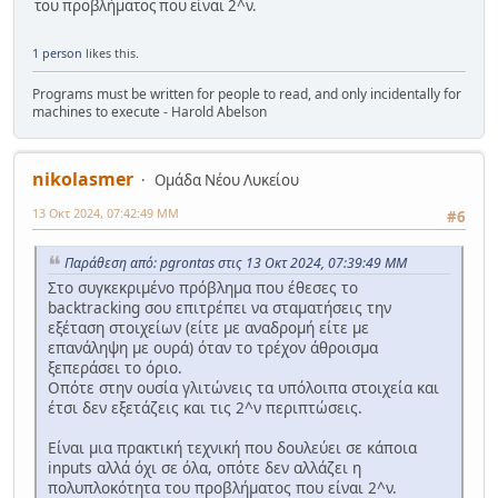
του προβλήματος που είναι 2^ν.
1 person
likes this.
Programs must be written for people to read, and only incidentally for
machines to execute - Harold Abelson
nikolasmer
Ομάδα Νέου Λυκείου
13 Οκτ 2024, 07:42:49 ΜΜ
#6
Παράθεση από: pgrontas στις 13 Οκτ 2024, 07:39:49 ΜΜ
Στο συγκεκριμένο πρόβλημα που έθεσες το
backtracking σου επιτρέπει να σταματήσεις την
εξέταση στοιχείων (είτε με αναδρομή είτε με
επανάληψη με ουρά) όταν το τρέχον άθροισμα
ξεπεράσει το όριο.
Οπότε στην ουσία γλιτώνεις τα υπόλοιπα στοιχεία και
έτσι δεν εξετάζεις και τις 2^ν περιπτώσεις.
Είναι μια πρακτική τεχνική που δουλεύει σε κάποια
inputs αλλά όχι σε όλα, οπότε δεν αλλάζει η
πολυπλοκότητα του προβλήματος που είναι 2^ν.